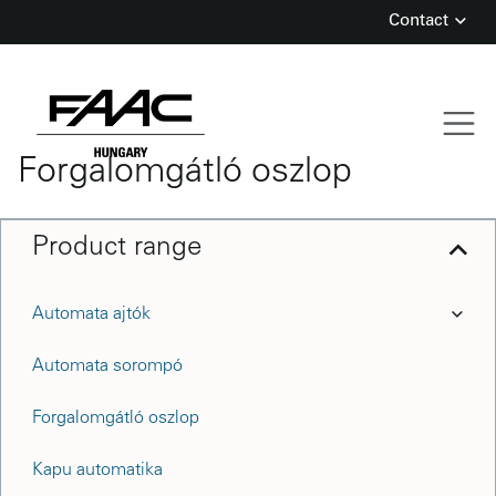
Contact
Skip
to
content
Forgalomgátló oszlop
Product range
Automata ajtók
Automata sorompó
Forgalomgátló oszlop
Kapu automatika