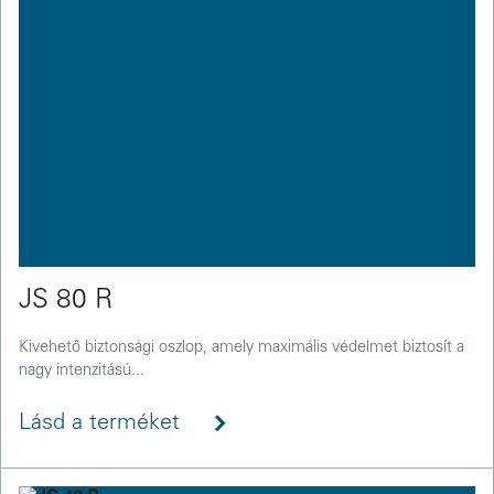
JS 80 R
Kivehető biztonsági oszlop, amely maximális védelmet biztosít a
nagy intenzitású...
Lásd a terméket