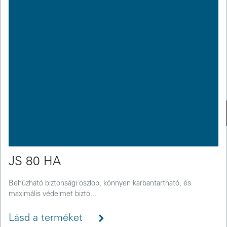
JS 80 HA
Behúzható biztonsági oszlop, könnyen karbantartható, és
maximális védelmet bizto...
Lásd a terméket