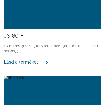
JS 80 F
Fix biztonsági oszlop, nagy teljesítménnyel és csökkentett ásási
mélységgel
Lásd a terméket