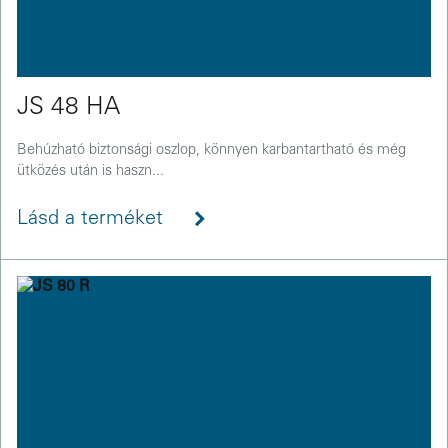
JS 48 HA
Behúzható biztonsági oszlop, könnyen karbantartható és még
ütközés után is haszn...
Lásd a terméket