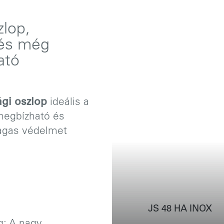
zlop,
 és még
ató
ági oszlop
ideális a
megbízható és
agas védelmet