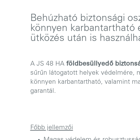
Behúzható biztonsági os
könnyen karbantartható
ütközés után is használh
A JS 48 HA
földbesüllyedő biztons
sűrűn látogatott helyek védelmére, 
könnyen karbantartható, valamint m
garantál.
Főbb jellemzői
JS 48 HA INOX