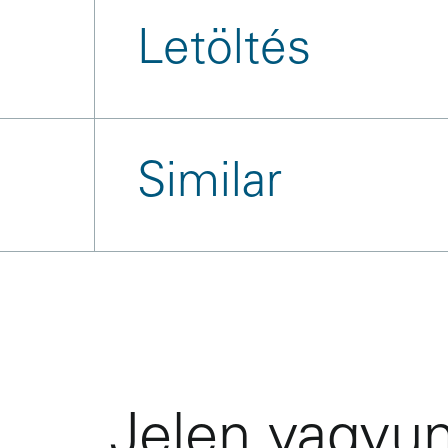
Letöltés
Similar
References
Jelen vagyun