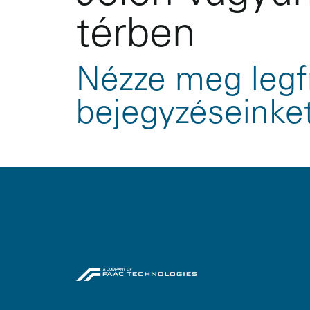
térben
Nézze meg legf
bejegyzéseinke