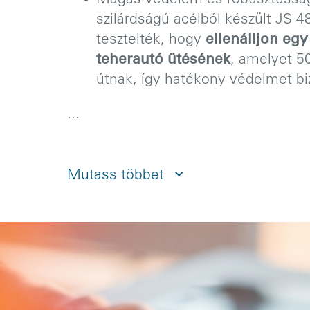
Magas védelem és robusztusság
szilárdságú acélból készült JS 4
tesztelték, hogy
ellenálljon eg
teherautó ütésének
, amelyet 50
útnak, így hatékony védelmet biz
...
Mutass többet