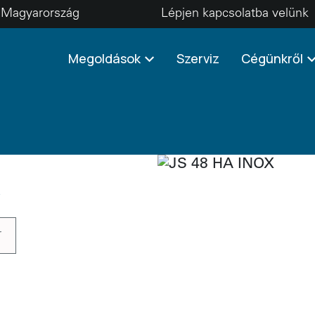
Magyarország
Lépjen kapcsolatba velünk
Megoldások
Szerviz
Cégünkről
\
r