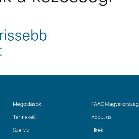
rissebb
t
Megoldások
FAAC Magyarorszá
Termékek
About us
Szerviz
Hírek