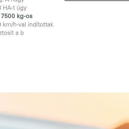
: A nagy
8 HA-t úgy
y 7500 kg-os
 km/h-val indítottak
tosít a b