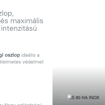
zlop,
 és maximális
 intenzitású
gi oszlop
ideális a
félelmetes védelmet
JS 80 HA INOX