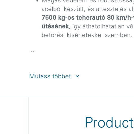
Magas védelem és robusztusság
acélból készült, és a tesztelés a
7500 kg-os teherautó 80 km/h-v
ütésének
, így áthatolhatatlan v
betörési kísérletekkel szemben.
...
Mutass többet
Product