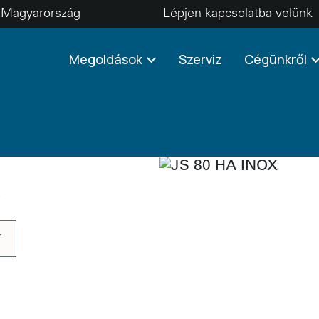
Magyarország
Lépjen kapcsolatba velünk
Megoldások
Szerviz
Cégünkről
\
r