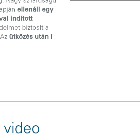
: Nagy szilárdságú
lapján
ellenáll egy
al indított
édelmet biztosít a
 Az
ütközés után i
 video