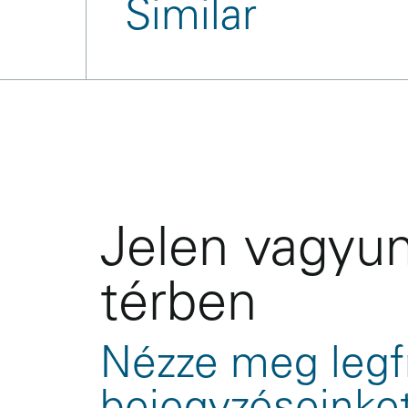
Similar
References
Jelen vagyun
térben
Nézze meg legf