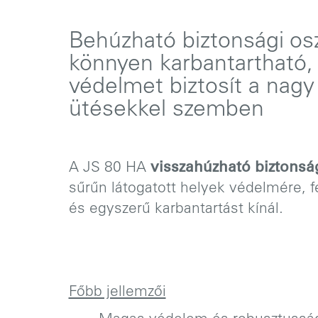
Behúzható biztonsági os
könnyen karbantartható,
védelmet biztosít a nagy
ütésekkel szemben
A JS 80 HA
visszahúzható biztonsá
sűrűn látogatott helyek védelmére, 
és egyszerű karbantartást kínál.
Főbb jellemzői
JS 80 HA