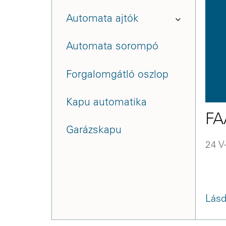
Automata ajtók
Automata sorompó
Forgalomgátló oszlop
Kapu automatika
FA
Garázskapu
24 V
Lásd