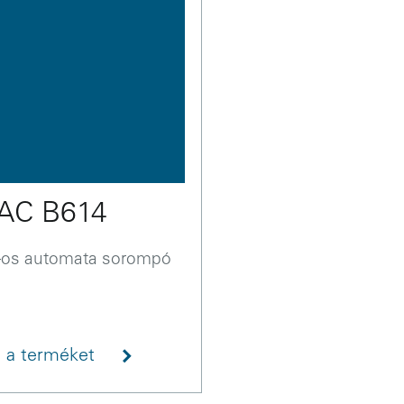
AC B614
-os automata sorompó
 a terméket