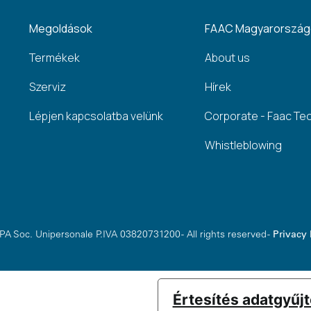
Megoldások
FAAC Magyarorszá
Termékek
About us
Szerviz
Hírek
Lépjen kapcsolatba velünk
Corporate - Faac Te
Whistleblowing
A Soc. Unipersonale P.IVA 03820731200 - All rights reserved -
Privacy 
Értesítés adatgyűj