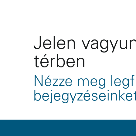
Jelen vagyun
térben
Nézze meg legf
bejegyzéseinke