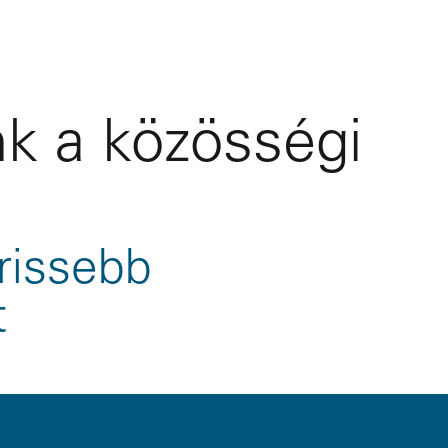
k a közösségi
rissebb
t