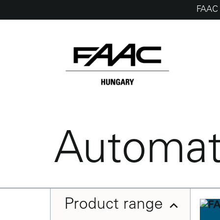
FAAC 
Skip
to
content
Automat
Product range