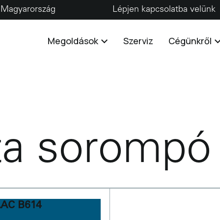
Magyarország
Lépjen kapcsolatba velünk
Megoldások
Szerviz
Cégünkről
a sorompó