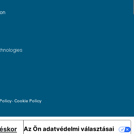
gon
chnologies
Policy
-
Cookie Policy
téskor
Az Ön adatvédelmi választásai