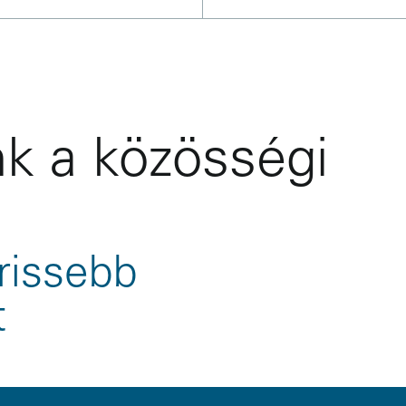
k a közösségi
rissebb
t