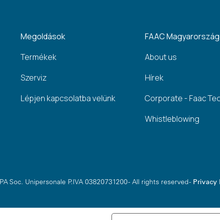
Megoldások
FAAC Magyarorszá
Termékek
About us
Szerviz
Hírek
Lépjen kapcsolatba velünk
Corporate - Faac Te
Whistleblowing
A Soc. Unipersonale P.IVA 03820731200 - All rights reserved -
Privacy 