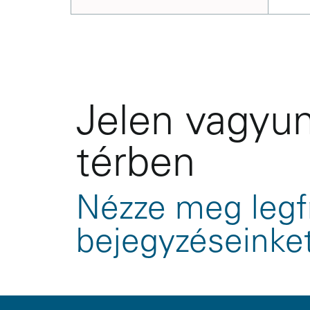
Jelen vagyun
térben
Nézze meg legf
bejegyzéseinke