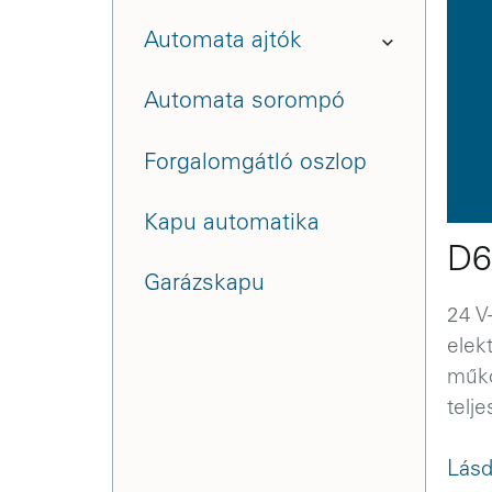
Automata ajtók
Automata sorompó
Forgalomgátló oszlop
Kapu automatika
D6
Garázskapu
24 V
elek
műkö
telje
Lásd