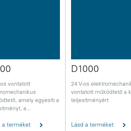
00
D1000
-os vontatott
24 V-os elektromechani
tromechanikus
vontatott működtető a k
dtető, amely egyesíti a
teljesítményért
sítményt, a...
 a terméket
Lásd a terméket