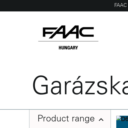
FAAC 
Skip
to
content
Garázsk
Product range