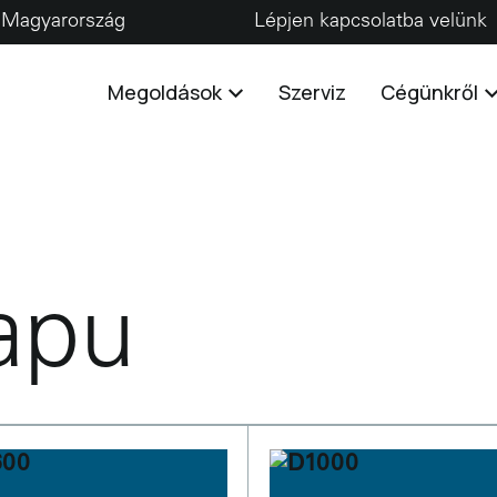
Magyarország
Lépjen kapcsolatba velünk
Megoldások
Szerviz
Cégünkről
apu