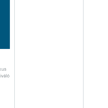
kus
iváló