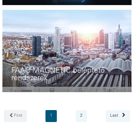
FAAC MAGNETIC beléptető
rendszerek
First
1
2
Last