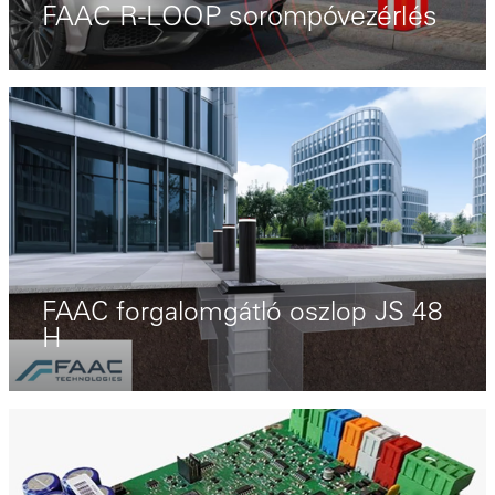
FAAC R-LOOP sorompóvezérlés
FAAC forgalomgátló oszlop JS 48
H