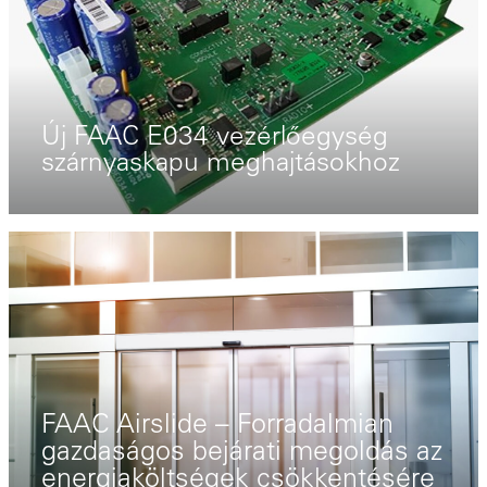
Új FAAC E034 vezérlőegység
szárnyaskapu meghajtásokhoz
FAAC Airslide – Forradalmian
gazdaságos bejárati megoldás az
energiaköltségek csökkentésére