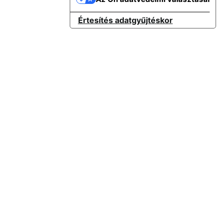
Értesítés adatgyűjtéskor