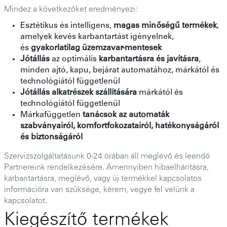
Mindez a következőket eredményezi:
Esztétikus és intelligens,
magas minőségű termékek
,
amelyek kevés karbantartást igényelnek,
és
gyakorlatilag üzemzavar-mentesek
Jótállás
az optimális
karbantartásra és javításra
,
minden ajtó, kapu, bejárat automatához, márkától és
technológiától függetlenül
Jótállás alkatrészek szállítására
márkától és
technológiától függetlenül
Márkafüggetlen
tanácsok az automaták
szabványairól, komfortfokozatairól, hatékonyságáról
és biztonságáról
Szervizszolgáltatásunk 0-24 órában áll meglévő és leendő
Partnereink rendelkezésére. Amennyiben hibaelhárításra,
karbantartásra, meglévő, vagy új termékkel kapcsolatos
információra van szüksége, kérem, vegye fel velünk a
kapcsolatot.
Kiegészítő termékek