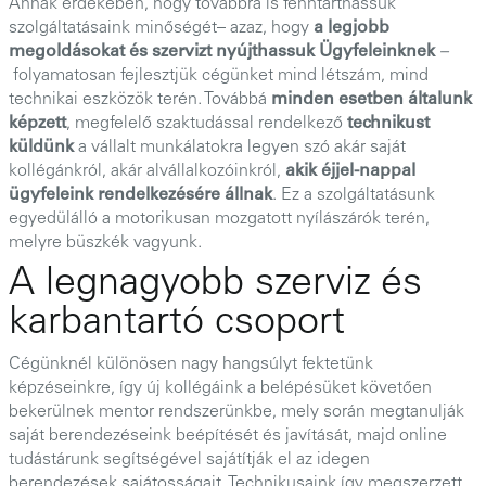
Annak érdekében, hogy továbbra is fenntarthassuk
szolgáltatásaink minőségét– azaz, hogy
a legjobb
megoldásokat és szervizt nyújthassuk
Ügyfeleinknek
–
folyamatosan fejlesztjük cégünket mind létszám, mind
technikai eszközök terén. Továbbá
minden esetben általunk
képzett
, megfelelő szaktudással rendelkező
technikust
küldünk
a vállalt munkálatokra legyen szó akár saját
kollégánkról, akár alvállalkozóinkról,
akik éjjel-nappal
ügyfeleink rendelkezésére állnak
. Ez a szolgáltatásunk
egyedülálló a motorikusan mozgatott nyílászárók terén,
melyre büszkék vagyunk.
A legnagyobb szerviz és
karbantartó csoport
Cégünknél különösen nagy hangsúlyt fektetünk
képzéseinkre, így új kollégáink a belépésüket követően
bekerülnek mentor rendszerünkbe, mely során megtanulják
saját berendezéseink beépítését és javítását, majd online
tudástárunk segítségével sajátítják el az idegen
berendezések sajátosságait. Technikusaink így megszerzett