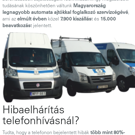
tudásának köszönhetően váltunk
Magyarország
legnagyobb automata ajtókkal foglalkozó szervizcégévé
,
ami az
elmúlt évben
közel
7.900 kiszállás
t és
15.000
beavatkozás
t jelentett.
Hibaelhárítás
telefonhívásnál?
Tudta, hogy a telefonon bejelentett hibák
több mint 80%-