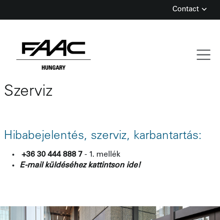
Contact
Szerviz
Skip
to
content
Hibabejelentés, szerviz, karbantartás:
+36 30 444 888 7
- 1. mellék
E-mail küldéséhez kattintson ide!