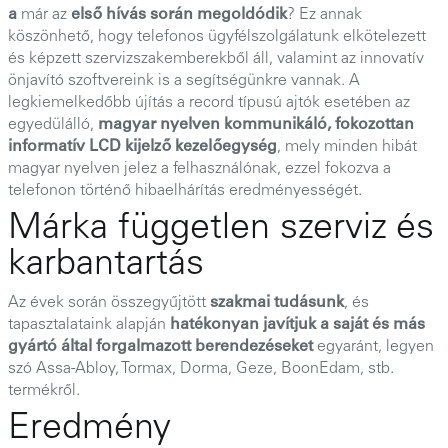
a
már az
első hívás során megoldódik
? Ez annak
köszönhető, hogy telefonos ügyfélszolgálatunk elkötelezett
és képzett szervizszakemberekből áll, valamint az innovatív
önjavító szoftvereink is a segítségünkre vannak. A
legkiemelkedőbb újítás a record típusú ajtók esetében az
egyedülálló,
magyar nyelven kommunikáló, fokozottan
informatív LCD kijelző kezelőegység
, mely minden hibát
magyar nyelven jelez a felhasználónak, ezzel fokozva a
telefonon történő hibaelhárítás eredményességét.
Márka független szerviz és
karbantartás
Az évek során összegyűjtött
szakmai tudásunk
, és
tapasztalataink alapján
hatékonyan javítjuk a saját és más
gyártó által forgalmazott berendezéseket
egyaránt, legyen
szó Assa-Abloy, Tormax, Dorma, Geze, BoonEdam, stb.
termékről.
Eredmény