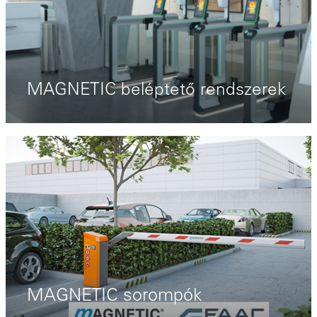
MAGNETIC beléptető rendszerek
MAGNETIC sorompók