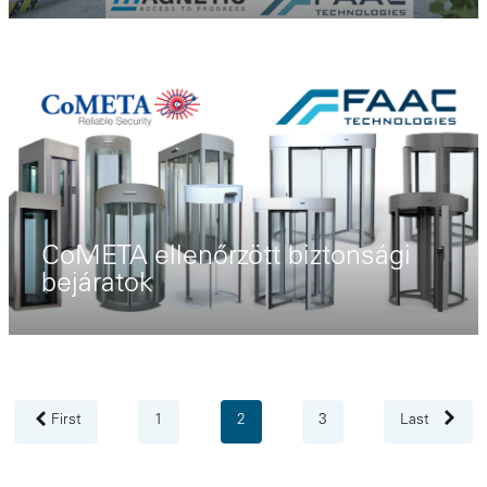
CoMETA ellenőrzött biztonsági
bejáratok
First
1
2
3
Last