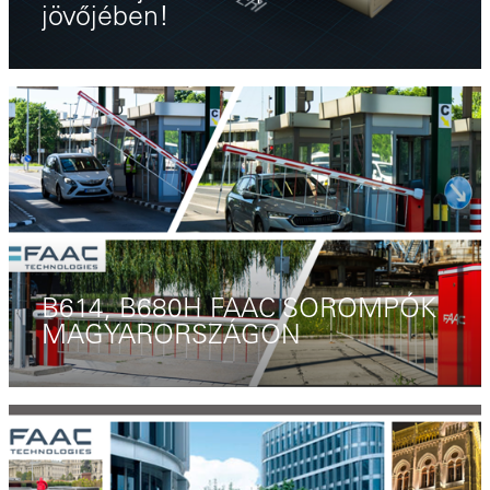
jövőjében!
B614, B680H FAAC SOROMPÓK
MAGYARORSZÁGON