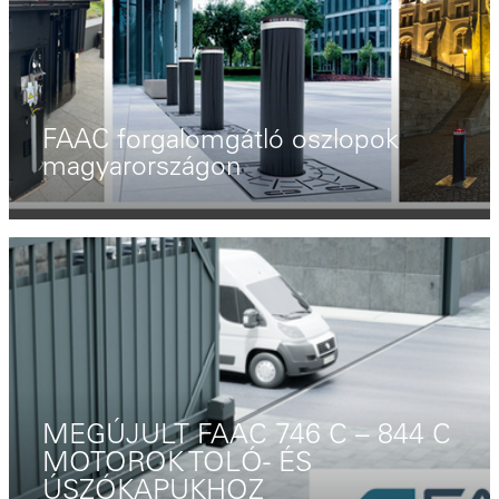
FAAC forgalomgátló oszlopok
magyarországon
MEGÚJULT FAAC 746 C – 844 C
MOTOROK TOLÓ- ÉS
ÚSZÓKAPUKHOZ