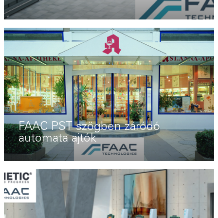
FAAC PST szögben záródó
automata ajtók