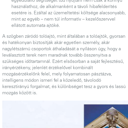
egyedülálló segítséget tud nyújtani nem csak a könnyű
használathoz, de alkalmanként a távoli hibafelderítés
esetére is. Ezáltal az üzemeltetési költsége alacsonyabb,
mint az egyéb – nem túl informatív – kezelőszervvel
ellátott automata ajtóké.
A szögben záródó tolóajtó, mint általában a tolóajtók, gyorsan
és hatékonyan biztosítják akár egyetlen személy, akár
nagylétszámú csoportok áthaladását a nyíláson úgy, hogy a
leválasztott terek nem maradnak tovább összenyitva a
szükséges időtartamnál. Ezért elsősorban a saját fejlesztésű,
irányérzékeny, jelenlét érzékelővel kombinált
mozgásérzékelőnk felel, mely folyamatosan pásztázva,
intelligens módon ismeri fel a közeledő, távolodó
keresztirányú forgalmat, és különbséget tesz a gyors és lassú
mozgás között is.