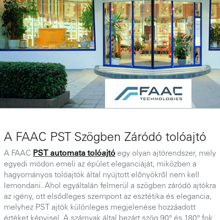
A FAAC PST Szögben Záródó tolóajtó
A FAAC
PST automata tolóajtó
egy olyan ajtórendszer, mely
egyedi módon emeli az épület eleganciáját, miközben a
hagyományos tolóajtók által nyújtott előnyökről nem kell
lemondani. Ahol egyáltalán felmerül a szögben záródó ajtókra
az igény, ott elsődleges szempont az esztétika és elegancia,
melyhez PST ajtók különleges megjelenése hozzáadott
értéket képvisel. A szárnyak által bezárt szög 90° és 180° fok