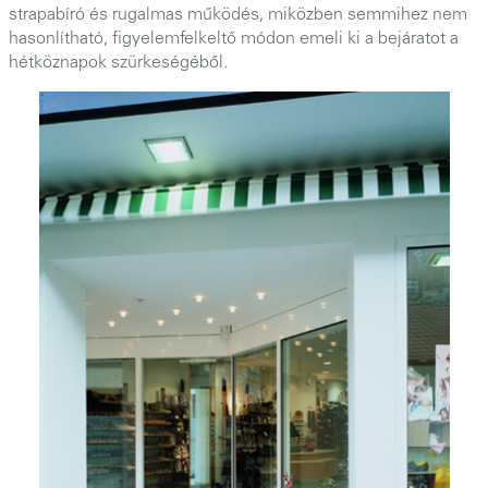
strapabíró és rugalmas működés, miközben semmihez nem
hasonlítható, figyelemfelkeltő módon emeli ki a bejáratot a
hétköznapok szürkeségéből.