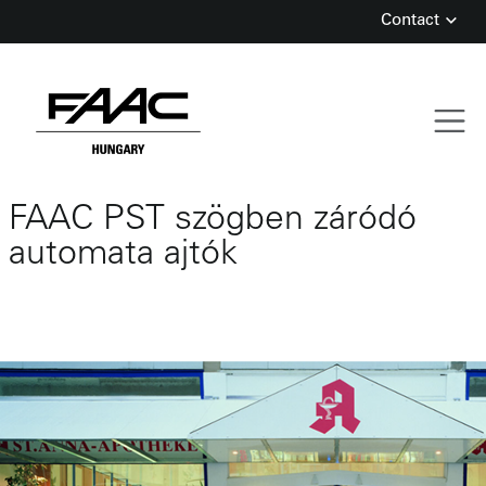
Contact
Skip
FAAC PST szögben záródó
to
content
automata ajtók