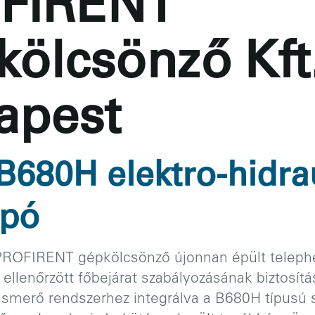
FIRENT
ölcsönző Kft
apest
680H elektro-hidra
pó
ROFIRENT gépkölcsönző újonnan épült telephe
z ellenőrzött főbejárat szabályozásának biztosít
ismerő rendszerhez integrálva a B680H típusú