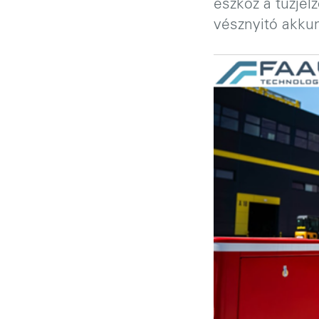
eszköz a tűzjel
vésznyitó akkum