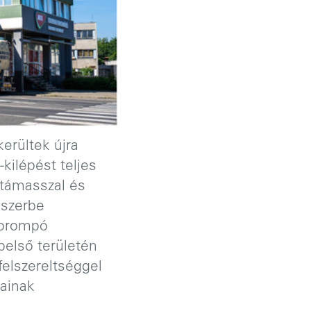
erültek újra
kilépést teljes
artámasszal és
dszerbe
sorompó
 belső területén
elszereltséggel
zainak