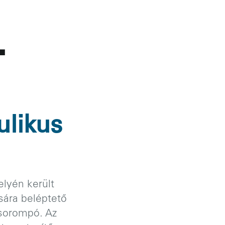
.
ulikus
lyén került
ására beléptető
 sorompó. Az