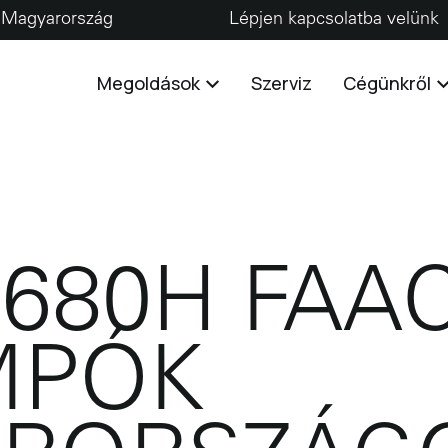
Magyarország
Lépjen kapcsolatba velünk
Megoldások
Szerviz
Cégünkről
B680H FAA
MPÓK