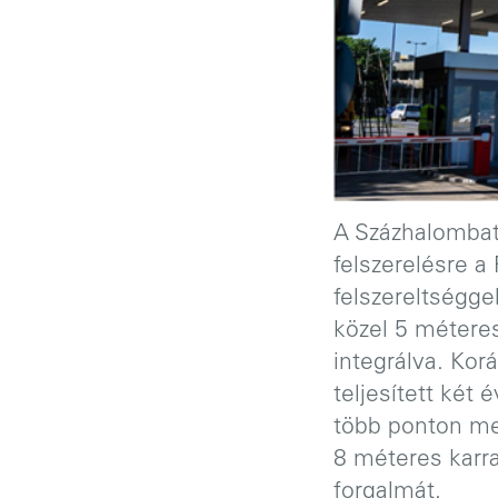
A Százhalombatt
felszerelésre a
felszereltségge
közel 5 méteres
integrálva. Ko
teljesített két 
több ponton me
8 méteres karra
forgalmát.