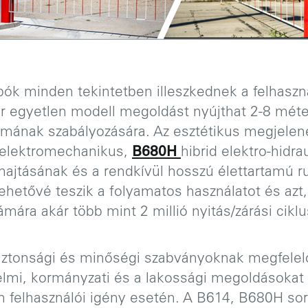
ók minden tekintetben illeszkednek a felhaszn
ár egyetlen modell megoldást nyújthat 2-8 mét
lmának szabályozására. Az esztétikus megjelen
elektromechanikus,
B680H
hibrid elektro-hidra
jtásának és a rendkívül hosszú élettartamú r
hetővé teszik a folyamatos használatot és azt
ámára akár több mint 2 millió nyitás/zárási ciklu
iztonsági és minőségi szabványoknak megfele
elmi, kormányzati és a lakossági megoldásokat
en felhasználói igény esetén. A B614, B680H s