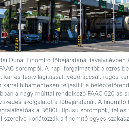
ai Dunai Finomító főbejáratánál tavalyi évben k
 FAAC sorompói. A napi forgalmat több ezres be-
l, kar és testvilágítással, védőráccsal, rugós k
 karral hibamentesen teljesítik a beléptetőren
rábban a nagy múlttal rendelkező FAAC 620-as 
évtizedes szolgálatot a főbejáratánál. A finomító
gtalálhatóak a B680H típusú sorompók, teljes f
l szerelve korlátozzák a finomító egyes szakas