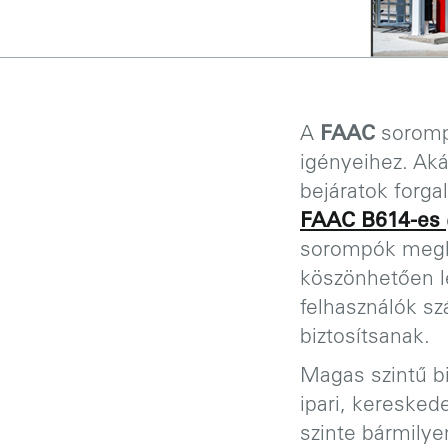
A
FAAC
soromp
igényeihez. Ak
bejáratok forga
FAAC B614-es
sorompók megha
köszönhetően le
felhasználók sz
biztosítsanak.
Magas szintű b
ipari, keresked
szinte bármily