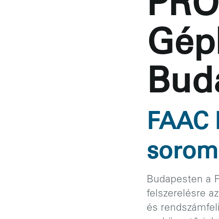
PRO
Gépk
Bud
FAAC B
sorom
Budapesten a P
felszerelésre a
és rendszámfel