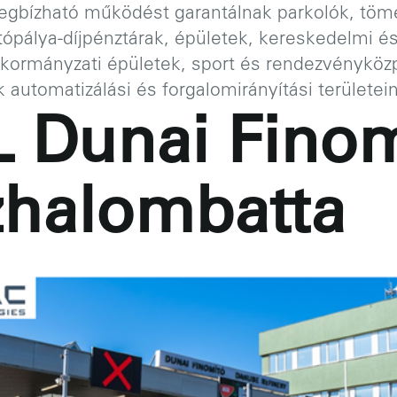
gbízható működést garantálnak parkolók, töm
tópálya-díjpénztárak, épületek, kereskedelmi és
 kormányzati épületek, sport és rendezvényköz
automatizálási és forgalomirányítási területein
 Dunai Finom
zhalombatta