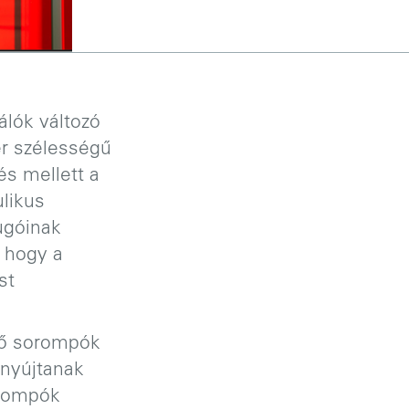
álók változó
er szélességű
és mellett a
ulikus
ugóinak
, hogy a
st
lő sorompók
 nyújtanak
orompók