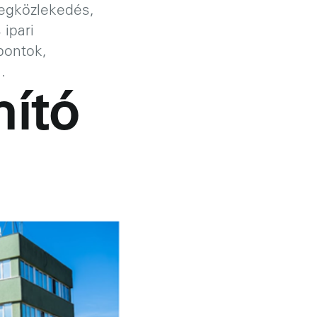
egközlekedés,
 ipari
pontok,
.
ító