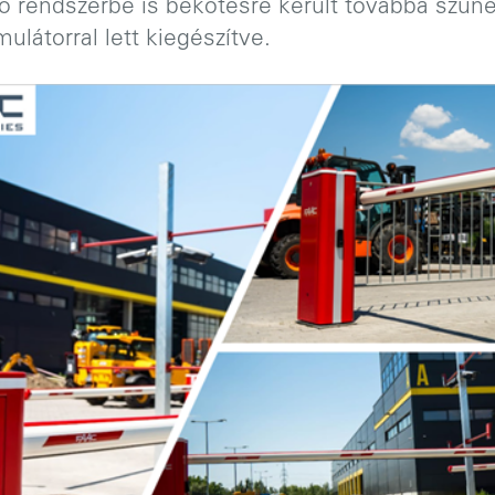
ző rendszerbe is bekötésre került továbbá szün
ulátorral lett kiegészítve.