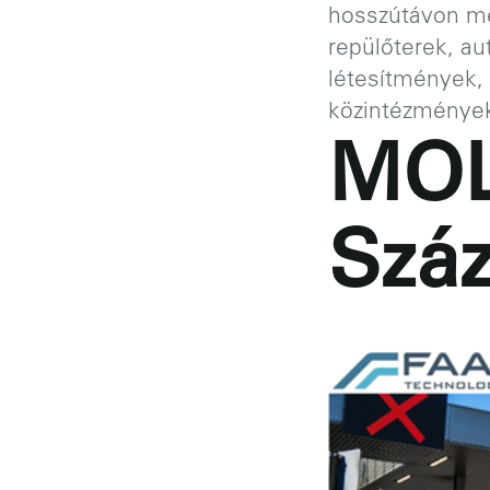
hosszútávon me
repülőterek, au
létesítmények,
közintézmények 
MOL
Szá