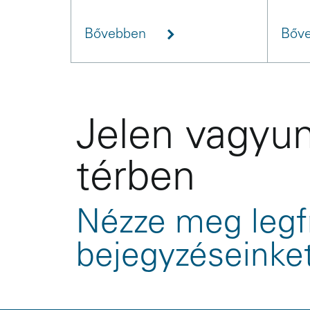
Bővebben
Bőv
Jelen vagyun
térben
Nézze meg legf
bejegyzéseinke