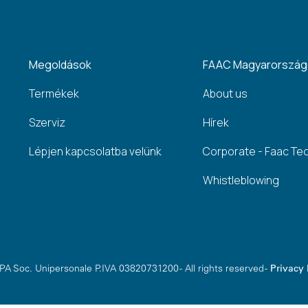
Megoldások
FAAC Magyarorszá
Termékek
About us
Szerviz
Hírek
Lépjen kapcsolatba velünk
Corporate - Faac Te
Whistleblowing
A Soc. Unipersonale P.IVA 03820731200 - All rights reserved -
Privacy 