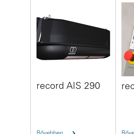
record AIS 290
re
Bővebben
Bőv