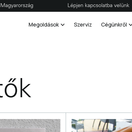
Magyarország
Lépjen kapcsolatba velünk
Megoldások
Szerviz
Cégünkről
tők