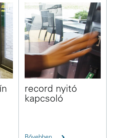
ín
record nyitó
kapcsoló
Bővebben