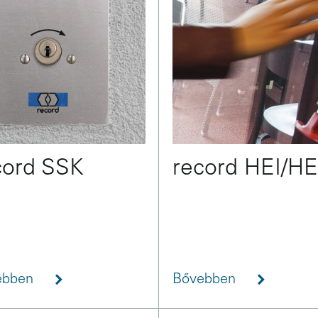
cord SSK
record HEI/H
ebben
Bővebben