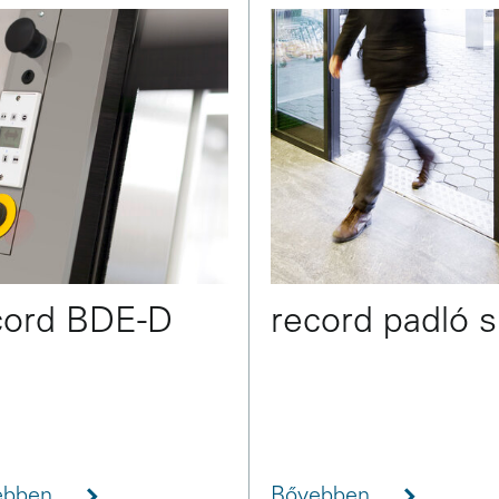
cord BDE-D
record padló s
ebben
Bővebben