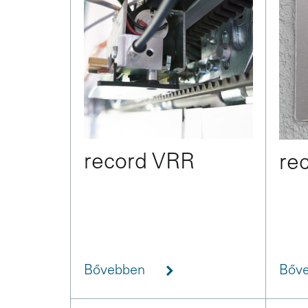
record VRR
re
Bővebben
Bőv