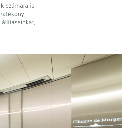
k számára is
ghatékony
llításainkat,