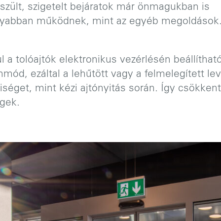
szült, szigetelt bejáratok már önmagukban is
nyabban működnek, mint az egyéb megoldások
 a tolóajtók elektronikus vezérlésén beállítható 
mmód, ezáltal a lehűtött vagy a felmelegített l
yiséget, mint kézi ajtónyitás során. Így csökken
égek.