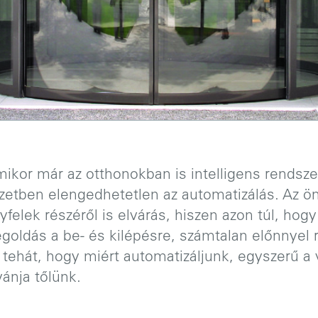
mikor már az otthonokban is intelligens rends
zetben elengedhetetlen az automatizálás. Az 
gyfelek részéről is elvárás, hiszen azon túl, ho
oldás a be- és kilépésre, számtalan előnnyel 
 tehát, hogy miért automatizáljunk, egyszerű a 
vánja tőlünk.