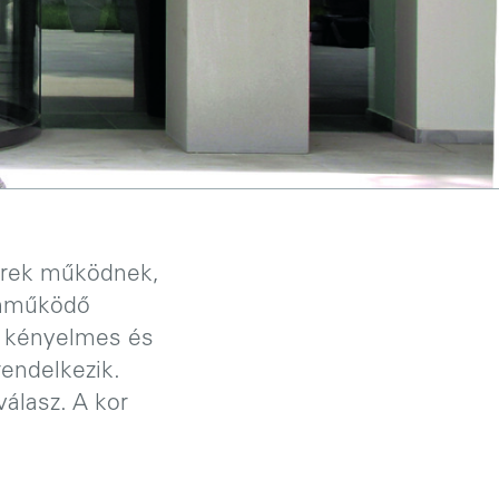
zerek működnek,
önműködő
gy kényelmes és
rendelkezik.
válasz. A kor