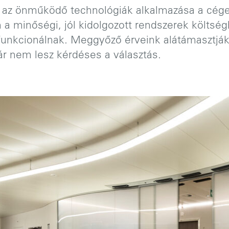
az önműködő technológiák alkalmazása a cége
 a minőségi, jól kidolgozott rendszerek költsé
unkcionálnak. Meggyőző érveink alátámasztják á
r nem lesz kérdéses a választás.