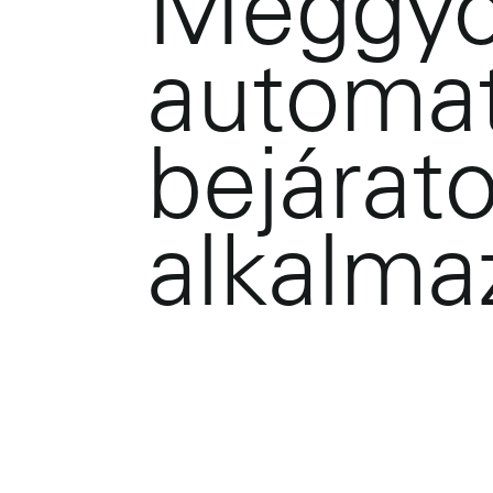
Meggyő
automat
bejárat
alkalma