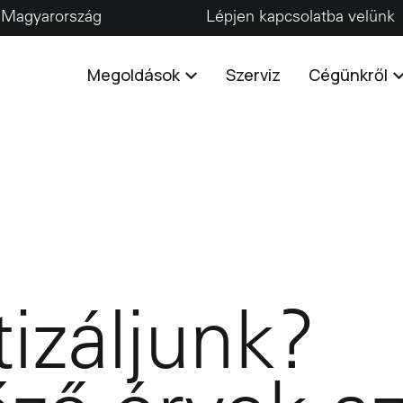
Magyarország
Lépjen kapcsolatba velünk
Megoldások
Szerviz
Cégünkről
izáljunk?