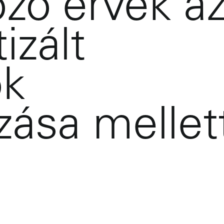
ző érvek a
izált
ok
zása mellet