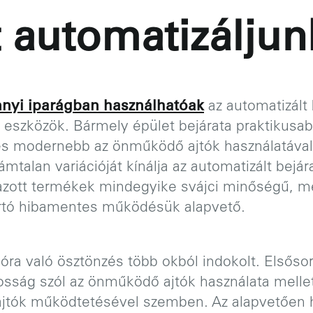
 automatizáljun
nyi iparágban használhatóak
az automatizált b
 eszközök. Bármely épület bejárata praktikusab
és modernebb az önműködő ajtók használatáva
ámtalan variációját kínálja az automatizált bejá
mazott termékek mindegyike svájci minőségű, m
artó hibamentes működésük alapvető.
óra való ösztönzés több okból indokolt. Elsőso
osság szól az önműködő ajtók használata mellet
tók működtetésével szemben. Az alapvetően h