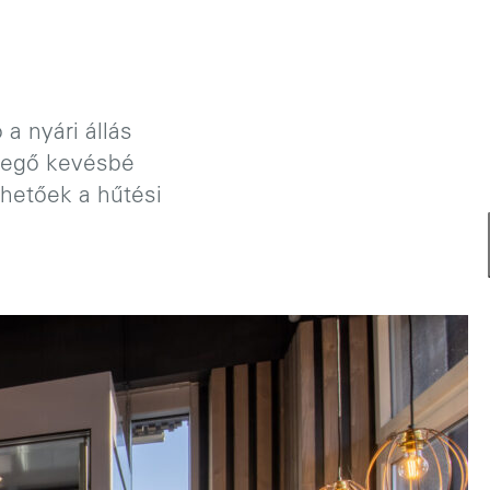
.
a nyári állás
evegő kevésbé
thetőek a hűtési