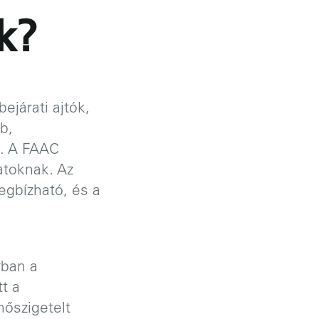
k?
ejárati ajtók,
b,
l. A FAAC
ratoknak. Az
egbízható, és a
rban a
t a
őszigetelt