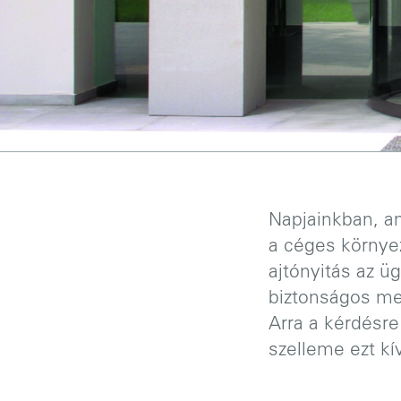
Napjainkban, a
a céges környe
ajtónyitás az ü
biztonságos meg
Arra a kérdésre
szelleme ezt kí