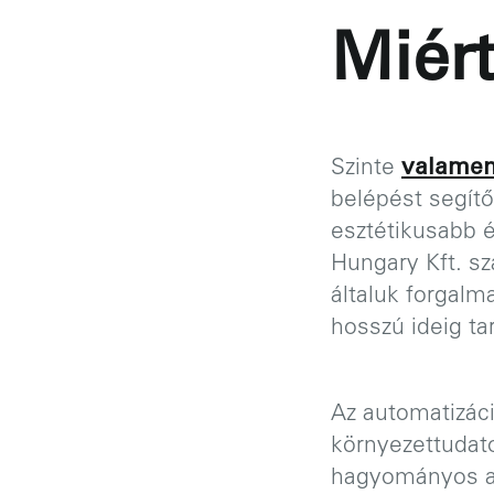
Miért
Szinte
valamen
belépést segítő
esztétikusabb 
Hungary Kft. sz
általuk forgal
hosszú ideig t
Az automatizáci
környezettudat
hagyományos aj