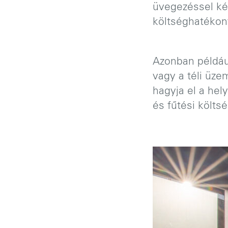
üvegezéssel ké
költséghatéko
Azonban például
vagy a téli üze
hagyja el a hel
és fűtési költs