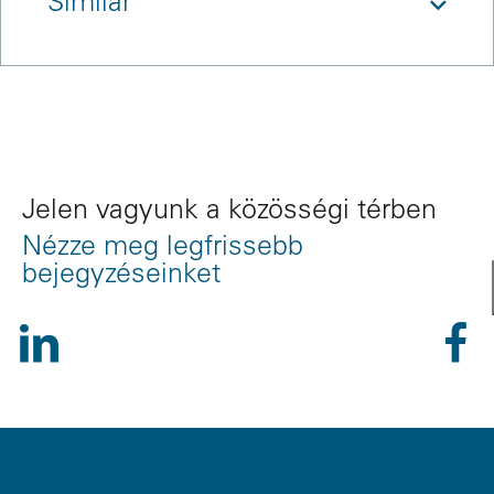
Similar
References
Jelen vagyunk a közösségi térben
Nézze meg legfrissebb
bejegyzéseinket