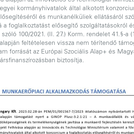
sa alapján az Innovációs és Technológiai Minisz
egyei kormányhivatalok által alkotott konzorci
elősegítéséről és munkanélküliek ellátásáról szól
 a foglalkoztatást elősegítő szolgáltatásokról é
szóló 100/2021. (II. 27.) Korm. rendelet 41.§-a 
alapján feltételesen vissza nem térítendő tám
ram forrását az Európai Szociális Alap+ és Mag
ársfinanszírozásban biztosítja.