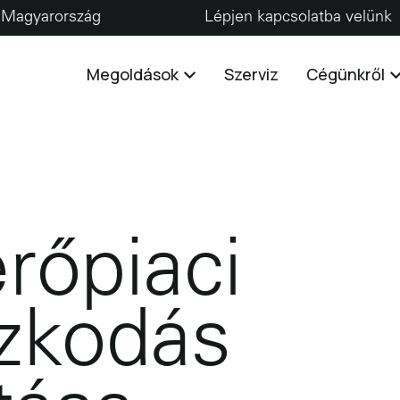
Magyarország
Lépjen kapcsolatba velünk
Megoldások
Szerviz
Cégünkről
rőpiaci
zkodás