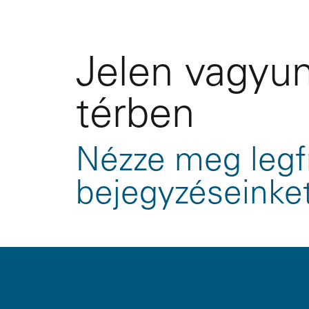
Jelen vagyun
térben
Nézze meg legf
bejegyzéseinke