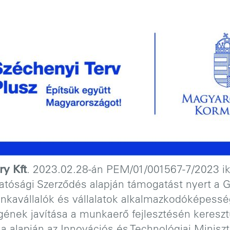
y Kft
. 2023.02.28-án PEM/01/001567-7/2023 i
Hatósági Szerződés alapján támogatást nyert a 
unkavállalók és vállalatok alkalmazkodóképess
ének javítása a munkaerő fejlesztésén kereszt