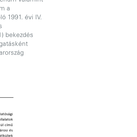
térium valamint
um a
ó 1991. évi IV.
s
(1) bekezdés
ogatásként
yarország