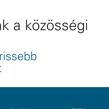
k a közösségi
rissebb
t