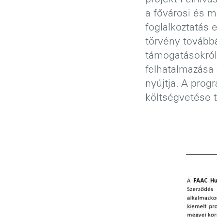
projekt Felhívá
a fővárosi és m
foglalkoztatás 
törvény továbbá
támogatásokról 
felhatalmazása 
nyújtja. A prog
költségvetése t