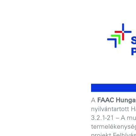
A
FAAC Hungar
nyilvántartott 
3.2.1-21 – A m
termelékenység