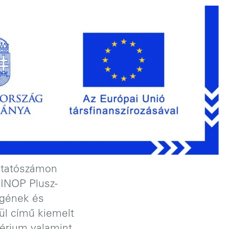
ktatószámon
GINOP Plusz-
égének és
ül című kiemelt