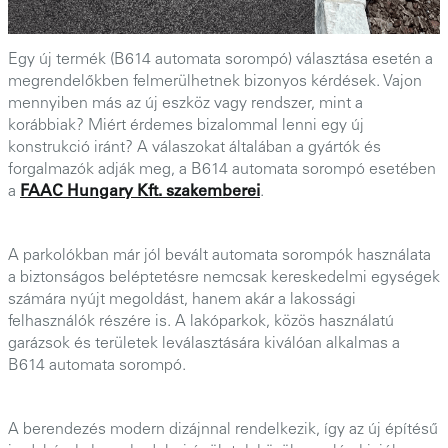
Egy új termék (B614 automata sorompó) választása esetén a
megrendelőkben felmerülhetnek bizonyos kérdések. Vajon
mennyiben más az új eszköz vagy rendszer, mint a
korábbiak? Miért érdemes bizalommal lenni egy új
konstrukció iránt? A válaszokat általában a gyártók és
forgalmazók adják meg, a B614 automata sorompó esetében
a
FAAC Hungary Kft. szakemberei
.
A parkolókban már jól bevált automata sorompók használata
a biztonságos beléptetésre nemcsak kereskedelmi egységek
számára nyújt megoldást, hanem akár a lakossági
felhasználók részére is. A lakóparkok, közös használatú
garázsok és területek leválasztására kiválóan alkalmas a
B614 automata sorompó.
A berendezés modern dizájnnal rendelkezik, így az új építésű