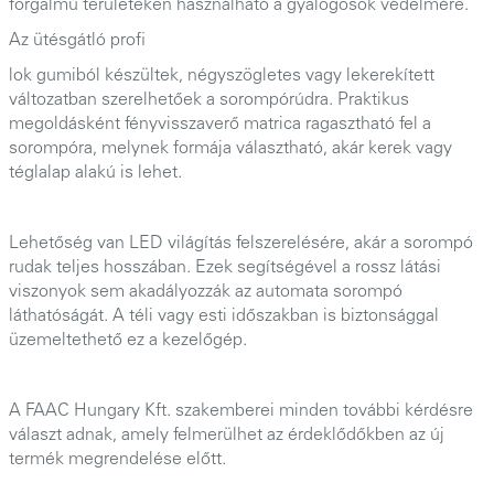
forgalmú területeken használható a gyalogosok védelmére.
Az ütésgátló profi
lok gumiból készültek, négyszögletes vagy lekerekített
változatban szerelhetőek a sorompórúdra. Praktikus
megoldásként fényvisszaverő matrica ragasztható fel a
sorompóra, melynek formája választható, akár kerek vagy
téglalap alakú is lehet.
Lehetőség van LED világítás felszerelésére, akár a sorompó
rudak teljes hosszában. Ezek segítségével a rossz látási
viszonyok sem akadályozzák az automata sorompó
láthatóságát. A téli vagy esti időszakban is biztonsággal
üzemeltethető ez a kezelőgép.
A FAAC Hungary Kft. szakemberei minden további kérdésre
választ adnak, amely felmerülhet az érdeklődőkben az új
termék megrendelése előtt.