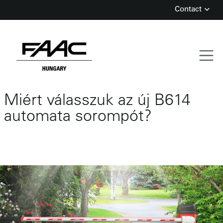
Contact
Skip
Miért válasszuk az új B614
to
content
automata sorompót?