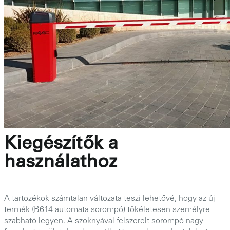
Kiegészítők a
használathoz
A tartozékok számtalan változata teszi lehetővé, hogy az új
termék (B614 automata sorompó) tökéletesen személyre
szabható legyen. A szoknyával felszerelt sorompó nagy