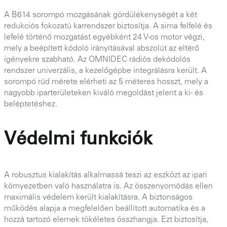
A B614 sorompó mozgásának gördülékenységét a két
redukciós fokozatú karrendszer biztosítja. A sima felfelé és
lefelé történő mozgatást egyébként 24 V-os motor végzi,
mely a beépített kódoló irányításával abszolút az eltérő
igényekre szabható. Az OMNIDEC rádiós dekódolós
rendszer univerzális, a kezelőgépbe integrálásra került. A
sorompó rúd mérete elérheti az 5 méteres hosszt, mely a
nagyobb iparterületeken kiváló megoldást jelent a ki- és
beléptetéshez.
Védelmi funkciók
A robusztus kialakítás alkalmassá teszi az eszközt az ipari
környezetben való használatra is. Az összenyomódás ellen
maximális védelem került kialakításra. A biztonságos
működés alapja a megfelelően beállított automatika és a
hozzá tartozó elemek tökéletes összhangja. Ezt biztosítja,