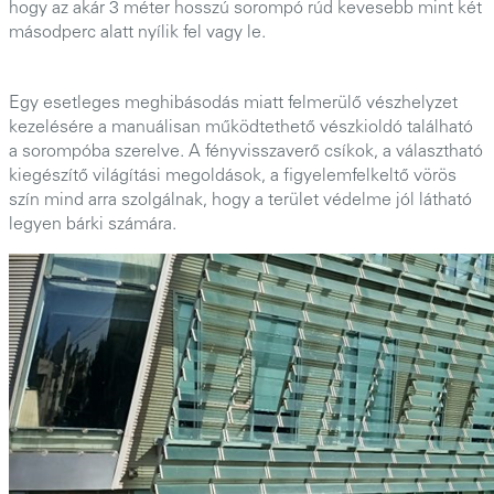
hogy az akár 3 méter hosszú sorompó rúd kevesebb mint két
másodperc alatt nyílik fel vagy le.
Egy esetleges meghibásodás miatt felmerülő vészhelyzet
kezelésére a manuálisan működtethető vészkioldó található
a sorompóba szerelve. A fényvisszaverő csíkok, a választható
kiegészítő világítási megoldások, a figyelemfelkeltő vörös
szín mind arra szolgálnak, hogy a terület védelme jól látható
legyen bárki számára.