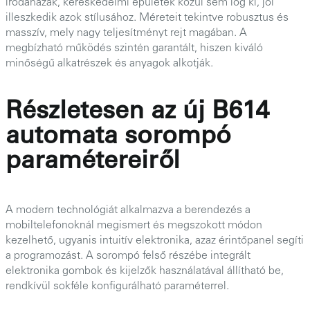
irodaházak, kereskedelmi épületek közül sem lóg ki, jól
illeszkedik azok stílusához. Méreteit tekintve robusztus és
masszív, mely nagy teljesítményt rejt magában. A
megbízható működés szintén garantált, hiszen kiváló
minőségű alkatrészek és anyagok alkotják.
Részletesen az új B614
automata sorompó
paramétereiről
A modern technológiát alkalmazva a berendezés a
mobiltelefonoknál megismert és megszokott módon
kezelhető, ugyanis intuitív elektronika, azaz érintőpanel segíti
a programozást. A sorompó felső részébe integrált
elektronika gombok és kijelzők használatával állítható be,
rendkívül sokféle konfigurálható paraméterrel.