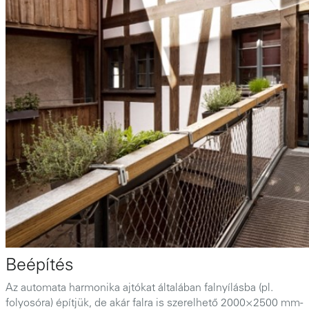
Beépítés
Az automata harmonika ajtókat általában falnyílásba (pl.
folyosóra) építjük, de akár falra is szerelhető 2000×2500 mm-