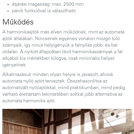
átjárási magasság: max. 2500 mm
pánik funkcióval is választható
Működés
A harmonikaajtók más elven működnek, mint az automata
ajtók általában. Nincsenek egyenes vonalon mozgó toló
szárnyaik, így nincs helyigényük a falnyílás jobb- és bal
oldalán. A nyitott állapotban lévő harmonikaszárnyak a fal
síkjából kis mértékben kilógva, csak minimális helyet
igényelnek.
Alkalmazásuk minden olyan helyre is javasolt, ahová
automata nyíló ajtót terveztek. Összehasonlítva az
automatizált nyílóajtókkal, mind praktikumban, mind pedig
várható élettartam tekintetében sokkal jobb alternatíva az
automata harmonika ajtó.