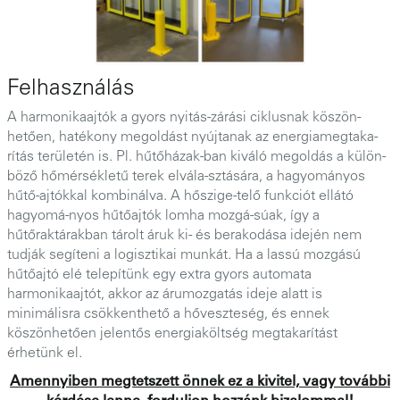
Felhasználás
A harmonikaajtók a gyors nyitás-zárási ciklusnak köszön-
hetően, hatékony megoldást nyújtanak az energiamegtaka-
rítás területén is. Pl. hűtőházak-ban kiváló megoldás a külön-
böző hőmérsékletű terek elvála-sztására, a hagyományos
hűtő-ajtókkal kombinálva. A hőszige-telő funkciót ellátó
hagyomá-nyos hűtőajtók lomha mozgá-súak, így a
hűtőraktárakban tárolt áruk ki- és berakodása idején nem
tudják segíteni a logisztikai munkát. Ha a lassú mozgású
hűtőajtó elé telepítünk egy extra gyors automata
harmonikaajtót, akkor az árumozgatás ideje alatt is
minimálisra csökkenthető a hőveszteség, és ennek
köszönhetően jelentős energiaköltség megtakarítást
érhetünk el.
Amennyiben megtetszett önnek ez a kivitel, vagy további