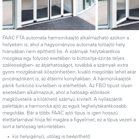
FAAC FTA automata harmonikaajtó alkalmazható azokon a
helyeken is, ahol a hagyományos automata tolóajtó hely
hiányában nem építhető be. A szárnyak helytakarékos
mozgása egy folyosó esetében is biztosítja -szinte teljes
szélességben- az átjárhatóságot, továbbá a szárnyak extra
gyors mozgásának köszönhetően, kiváló megoldás lehet akár
pincérajtóként is, az éttermi konyhákban. A harmonikaajtók
pánik funkciós kivitelben is elérhetőek. Az FBO típust olyan
esetekben alkalmazzuk, ahol a hatósági előírások
megkövetelik a kilökhető szárnyú kivitelt. A nyílászárók
palettáján a harmonika ajtó az egyik leghelytakarékosabb
megoldás. Bár a többi FAAC ajtó típus is igen hosszú
élettartamával hívja fel magára a figyelmet, ez a típus vezeti a
sort a tartósság tekintetében.
kis helyigényű, utólag is beépíthető