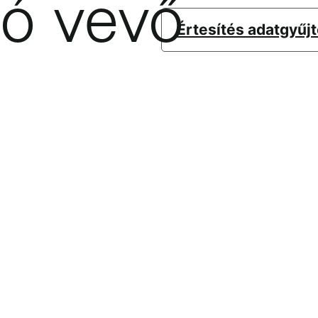
ió vevő
Értesítés adatgyűj