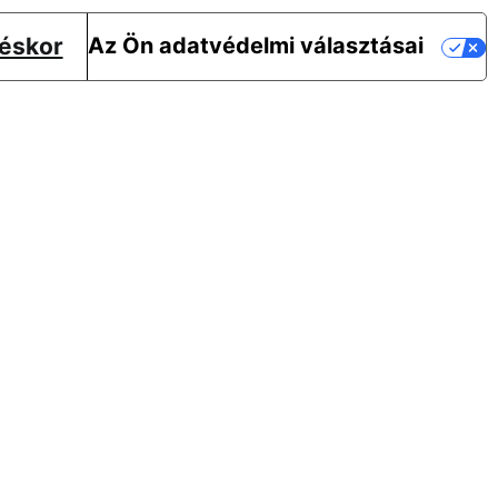
téskor
Az Ön adatvédelmi választásai