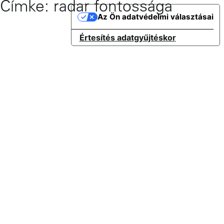
Címke:
radar fontossága
Skip
Az Ön adatvédelmi választásai
to
content
Értesítés adatgyűjtéskor