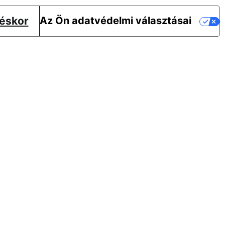
téskor
Az Ön adatvédelmi választásai