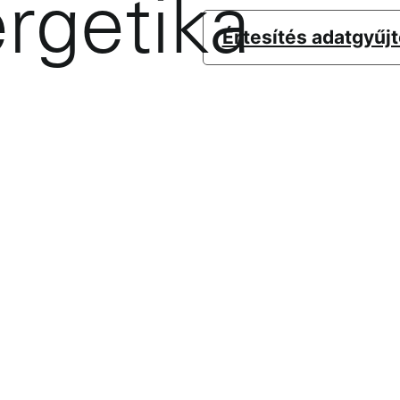
rgetika
Értesítés adatgyűj