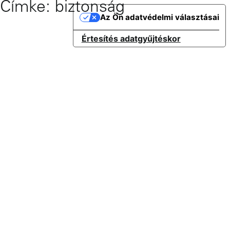
Címke:
biztonság
Skip
Az Ön adatvédelmi választásai
to
content
Értesítés adatgyűjtéskor