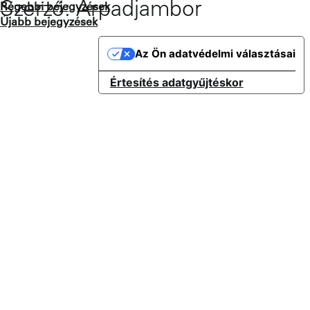
Bejegyzés
Szerző:
Arpadjambor
Skip
Régebbi bejegyzések
to
Újabb bejegyzések
navigáció
content
Az Ön adatvédelmi választásai
Értesítés adatgyűjtéskor